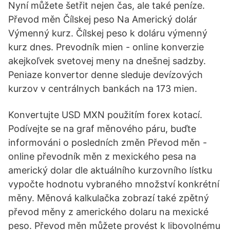
Nyní můžete šetřit nejen čas, ale také peníze.
Převod měn Čílskej peso Na Americký dolár
Výmenný kurz. Čílskej peso k doláru výmenný
kurz dnes. Prevodník mien - online konverzie
akejkoľvek svetovej meny na dnešnej sadzby.
Peniaze konvertor denne sleduje devízových
kurzov v centrálnych bankách na 173 mien.
Konvertujte USD MXN použitím forex kotací.
Podívejte se na graf měnového páru, buďte
informováni o posledních změn Převod měn -
online převodník měn z mexického pesa na
americký dolar dle aktuálního kurzovního lístku
vypočte hodnotu vybraného množství konkrétní
měny. Měnová kalkulačka zobrazí také zpětný
převod měny z amerického dolaru na mexické
peso. Převod měn můžete provést k libovolnému