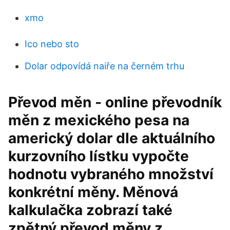
xmo
Ico nebo sto
Dolar odpovídá naiře na černém trhu
Převod měn - online převodník
měn z mexického pesa na
americký dolar dle aktuálního
kurzovního lístku vypočte
hodnotu vybraného množství
konkrétní měny. Měnová
kalkulačka zobrazí také
zpětný převod měny z