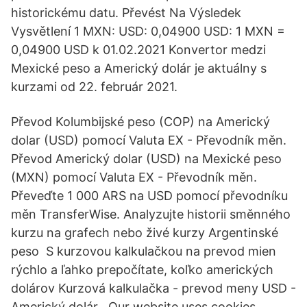
historickému datu. Převést Na Výsledek
Vysvětlení 1 MXN: USD: 0,04900 USD: 1 MXN =
0,04900 USD k 01.02.2021 Konvertor medzi
Mexické peso a Americký dolár je aktuálny s
kurzami od 22. február 2021.
Převod Kolumbijské peso (COP) na Americký
dolar (USD) pomocí Valuta EX - Převodník měn.
Převod Americký dolar (USD) na Mexické peso
(MXN) pomocí Valuta EX - Převodník měn.
Převeďte 1 000 ARS na USD pomocí převodníku
měn TransferWise. Analyzujte historii směnného
kurzu na grafech nebo živé kurzy Argentinské
peso S kurzovou kalkulačkou na prevod mien
rýchlo a ľahko prepočítate, koľko amerických
dolárov Kurzová kalkulačka - prevod meny USD -
Americký dolár . Our website uses cookies.