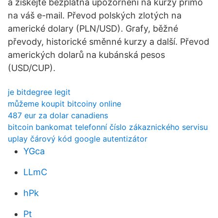
a získejte bezplatná upozornění na kurzy přímo
na váš e-mail. Převod polských zlotých na
americké dolary (PLN/USD). Grafy, běžné
převody, historické směnné kurzy a další. Převod
amerických dolarů na kubánská pesos
(USD/CUP).
je bitdegree legit
můžeme koupit bitcoiny online
487 eur za dolar canadiens
bitcoin bankomat telefonní číslo zákaznického servisu
uplay čárový kód google autentizátor
YGca
LLmC
hPk
Pt