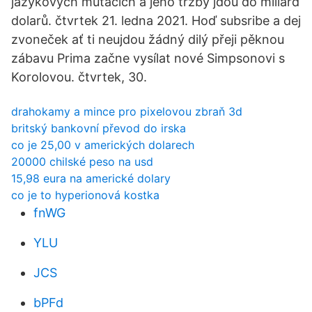
jazykových mutacích a jeho tržby jdou do miliard
dolarů. čtvrtek 21. ledna 2021. Hoď subsribe a dej
zvoneček ať ti neujdou žádný dilý přeji pěknou
zábavu Prima začne vysílat nové Simpsonovi s
Korolovou. čtvrtek, 30.
drahokamy a mince pro pixelovou zbraň 3d
britský bankovní převod do irska
co je 25,00 v amerických dolarech
20000 chilské peso na usd
15,98 eura na americké dolary
co je to hyperionová kostka
fnWG
YLU
JCS
bPFd