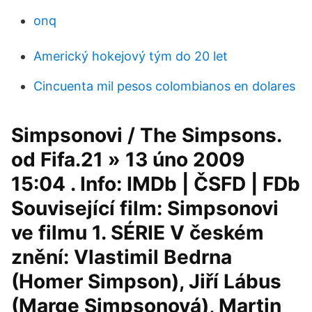
onq
Americký hokejový tým do 20 let
Cincuenta mil pesos colombianos en dolares
Simpsonovi / The Simpsons.
od Fifa.21 » 13 úno 2009
15:04 . Info: IMDb | ČSFD | FDb
Související film: Simpsonovi
ve filmu 1. SÉRIE V českém
znění: Vlastimil Bedrna
(Homer Simpson), Jiří Lábus
(Marge Simpsonová), Martin