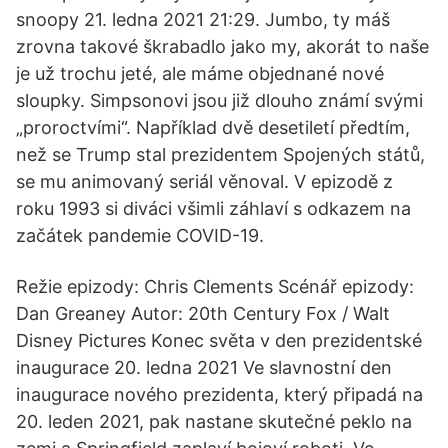
snoopy 21. ledna 2021 21:29. Jumbo, ty máš
zrovna takové škrabadlo jako my, akorát to naše
je už trochu jeté, ale máme objednané nové
sloupky. Simpsonovi jsou již dlouho známí svými
„proroctvími“. Například dvě desetiletí předtím,
než se Trump stal prezidentem Spojených států,
se mu animovaný seriál věnoval. V epizodě z
roku 1993 si diváci všimli záhlaví s odkazem na
začátek pandemie COVID-19.
Režie epizody: Chris Clements Scénář epizody:
Dan Greaney Autor: 20th Century Fox / Walt
Disney Pictures Konec světa v den prezidentské
inaugurace 20. ledna 2021 Ve slavnostní den
inaugurace nového prezidenta, který připadá na
20. leden 2021, pak nastane skutečné peklo na