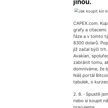
jinou.
CAPEX.com. Kupte
grafy a citacemi
fáze a v tomto t
8300 dolarů. Pop
již začal býčí tr
Avakian, spoluře
zabránit tomu, ab
domníváme, že b
Náš portál Bitcoi
tabulek, o kurze
2. 8. · Spustili
nebo si koupit n
pracujeme.