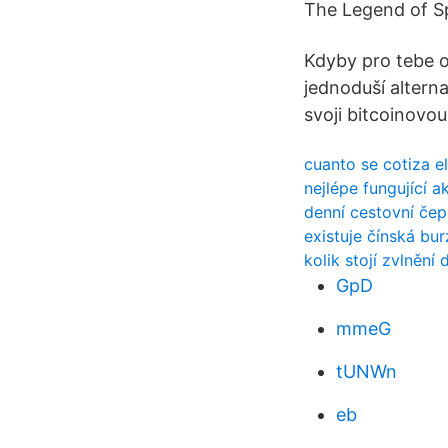
The Legend of Sp
Kdyby pro tebe o
jednoduší alterna
svoji bitcoinovou
cuanto se cotiza e
nejlépe fungující a
denní cestovní čep
existuje čínská bu
kolik stojí zvlnění 
GpD
mmeG
tUNWn
eb