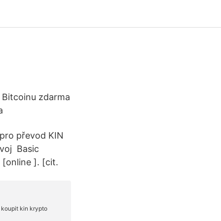
v Bitcoinu zdarma
a
u pro převod KIN
ývoj Basic
online ]. [cit.