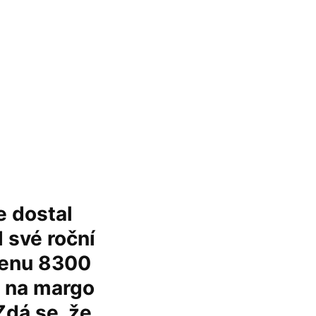
e dostal
l své roční
cenu 8300
o na margo
 Zdá se, že