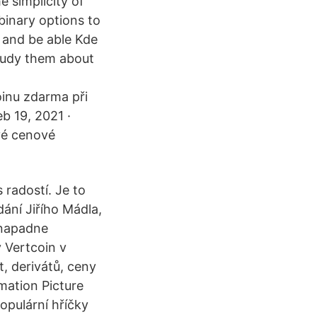
e simplicity of
binary options to
 and be able Kde
study them about
oinu zdarma při
b 19, 2021 ·
své cenové
 radostí. Je to
ání Jiřího Mádla,
 napadne
 Vertcoin v
 derivátů, ceny
mation Picture
opulární hříčky