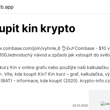
eb.app
upit kin krypto
w.coinbase.com/join/vyhnle_6 👌👍🎉Coinbase - $10 
$100Jednoduchý návod a způsob jak vstoupit do svět
 kurz Kin v online grafu nebo použijte naši kalkulačk
 Víte, kde koupit Kin? Kin kurz – graf, kalkulačka, v
(BAT) - informace, kde koupit (2020). krypto-info.cz [
24.10.2020