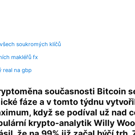
všech soukromých klíčů
ích makléřů fx
ý real na gbp
ryptoměna současnosti Bitcoin s
ické fáze a v tomto týdnu vytvoři
ximum, když se podíval už nad 
pulární krypto-analytik Willy Wo
sil, že na 99% již začal býčí trh.