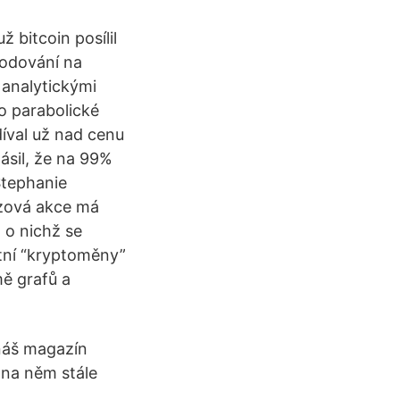
 bitcoin posílil
hodování na
 analytickými
o parabolické
íval už nad cenu
ásil, že na 99%
 Stephanie
uzová akce má
 o nichž se
tní “kryptoměny”
mě grafů a
 náš magazín
 na něm stále