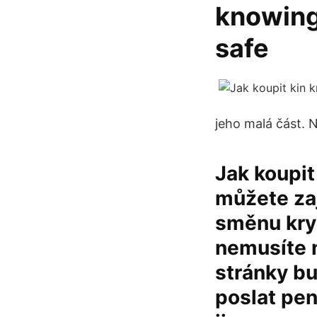
knowing
safe
jeho malá část. N
Jak koupit
můžete zaj
směnu kry
nemusíte n
stránky bu
poslat pen