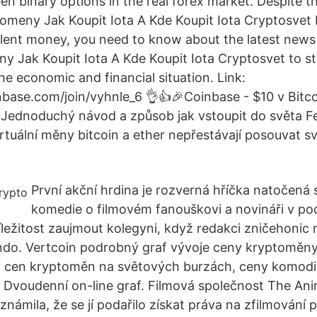
n binary options in the real forex market. Despite th
omeny Jak Koupit Iota A Kde Koupit Iota Cryptosvet 
lent money, you need to know about the latest news
y Jak Koupit Iota A Kde Koupit Iota Cryptosvet to 
he economic and financial situation. Link:
base.com/join/vyhnle_6 👌👍🎉Coinbase - $10 v Bitc
ednoduchý návod a způsob jak vstoupit do světa Fe
virtuální měny bitcoin a ether nepřestávají posouvat 
První akční hrdina je rozverná hříčka natočená s
komedie o filmovém fanouškovi a novináři v pod
íležitost zaujmout kolegyni, když redakci zničehonic
do. Vertcoin podrobný graf vývoje ceny kryptoměny
 cen kryptoměn na světových burzách, ceny komodit,
. Dvoudenní on-line graf. Filmová společnost The Ani
ámila, že se jí podařilo získat práva na zfilmování p