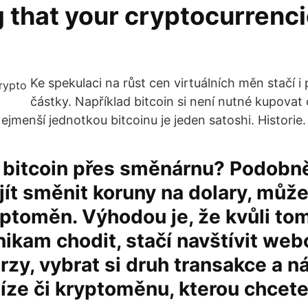
 that your cryptocurrenci
Ke spekulaci na růst cen virtuálních měn stačí 
částky. Například bitcoin si není nutné kupovat ce
ejmenší jednotkou bitcoinu je jeden satoshi. Historie.
 bitcoin přes směnárnu? Podobně
ít směnit koruny na dolary, může
ptoměn. Výhodou je, že kvůli to
ikam chodit, stačí navštívit web
rzy, vybrat si druh transakce a n
íze či kryptoměnu, kterou chcet