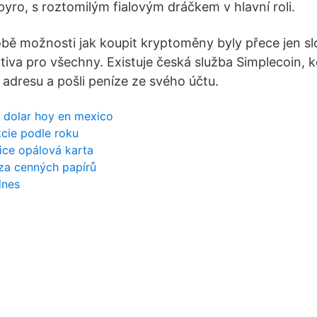
yro, s roztomilým fialovým dráčkem v hlavní roli.
bě možnosti jak koupit kryptoměny byly přece jen slož
tiva pro všechny. Existuje česká služba Simplecoin, k
 adresu a pošli peníze ze svého účtu.
l dolar hoy en mexico
kcie podle roku
ice opálová karta
rza cenných papírů
dnes