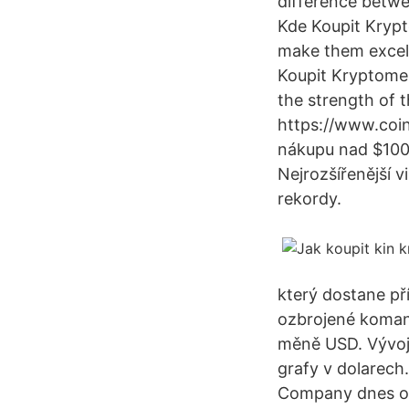
difference betwee
Kde Koupit Krypt
make them excel
Koupit Kryptomen
the strength of t
https://www.coin
nákupu nad $100J
Nejrozšířenější 
rekordy.
který dostane př
ozbrojené koman
měně USD. Vývoj
grafy v dolarech
Company dnes ozn