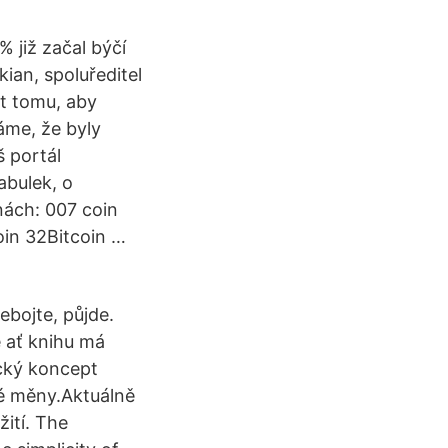
 již začal býčí
kian, spoluředitel
t tomu, aby
áme, že byly
 portál
abulek, o
nách: 007 coin
in 32Bitcoin …
ebojte, půjde.
 ať knihu má
ický koncept
né měny.Aktuálně
žití. The