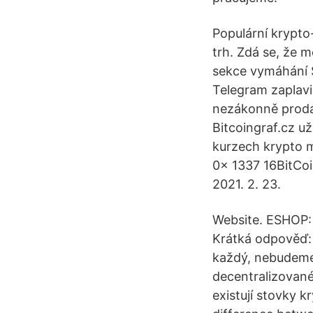
Populární krypto-
trh. Zdá se, že m
sekce vymáhání 
Telegram zaplavi
nezákonně prodán
Bitcoingraf.cz už
kurzech krypto m
0x 1337 16BitCo
2021. 2. 23.
Website. ESHOP: 
Krátká odpověď: 
každý, nebudeme 
decentralizované
existují stovky k