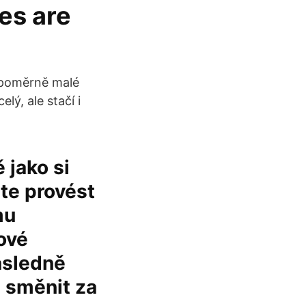
es are
i poměrně malé
lý, ale stačí i
 jako si
te provést
mu
ové
ásledně
e směnit za