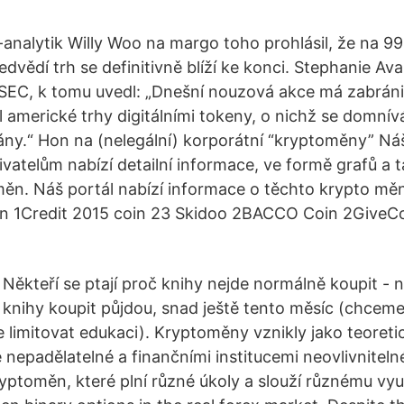
analytik Willy Woo na margo toho prohlásil, že na 99%
edvědí trh se definitivně blíží ke konci. Stephanie Ava
SEC, k tomu uvedl: „Dnešní nouzová akce má zabráni
l americké trhy digitálními tokeny, o nichž se domnív
y.“ Hon na (nelegální) korporátní “kryptoměny” Náš
ivatelům nabízí detailní informace, ve formě grafů a t
ěn. Náš portál nabízí informace o těchto krypto mě
in 1Credit 2015 coin 23 Skidoo 2BACCO Coin 2GiveCo
Někteří se ptají proč knihy nejde normálně koupit - n
knihy koupit půjdou, snad ještě tento měsíc (chceme
limitovat edukaci). Kryptoměny vznikly jako teoret
 nepadělatelné a finančními institucemi neovlivnitel
ryptoměn, které plní různé úkoly a slouží různému vyu