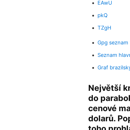
EAwU
pkQ
TZgH
Gpg seznam 
Seznam hlavn
Graf brazilsk
Největší k
do parabol
cenové ma
dolarů. Po
toho prohlá