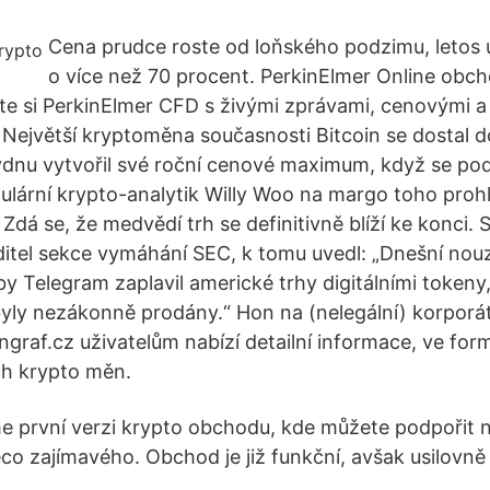
Cena prudce roste od loňského podzimu, letos už
o více než 70 procent. PerkinElmer Online obc
 si PerkinElmer CFD s živými zprávami, cenovými a
. Největší kryptoměna současnosti Bitcoin se dostal d
ýdnu vytvořil své roční cenové maximum, když se pod
ulární krypto-analytik Willy Woo na margo toho prohl
h. Zdá se, že medvědí trh se definitivně blíží ke konci.
ditel sekce vymáhání SEC, k tomu uvedl: „Dnešní no
y Telegram zaplavil americké trhy digitálními tokeny,
yly nezákonně prodány.“ Hon na (nelegální) korporá
ngraf.cz uživatelům nabízí detailní informace, ve for
ch krypto měn.
 jsme první verzi krypto obchodu, kde můžete podpořit
ěco zajímavého. Obchod je již funkční, avšak usilovně