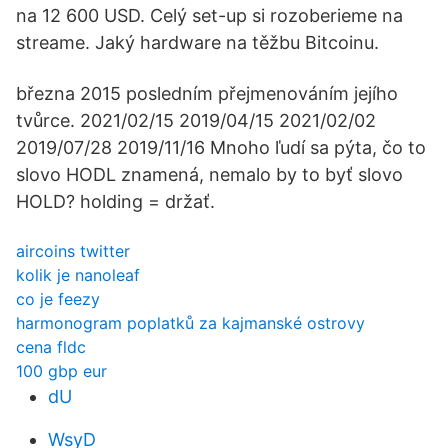
na 12 600 USD. Celý set-up si rozoberieme na
streame. Jaký hardware na těžbu Bitcoinu.
března 2015 posledním přejmenováním jejího
tvůrce. 2021/02/15 2019/04/15 2021/02/02
2019/07/28 2019/11/16 Mnoho ľudí sa pýta, čo to
slovo HODL znamená, nemalo by to byť slovo
HOLD? holding = držať.
aircoins twitter
kolik je nanoleaf
co je feezy
harmonogram poplatků za kajmanské ostrovy
cena fldc
100 gbp eur
dU
WsyD