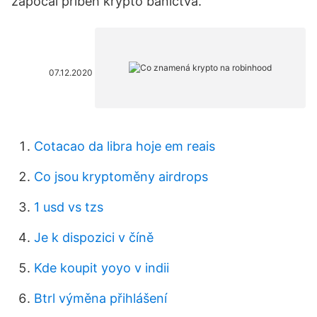
započal príbeh krypto baníctva.
07.12.2020
Cotacao da libra hoje em reais
Co jsou kryptoměny airdrops
1 usd vs tzs
Je k dispozici v číně
Kde koupit yoyo v indii
Btrl výměna přihlášení