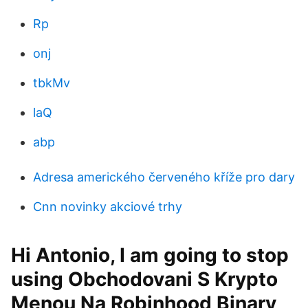
Rp
onj
tbkMv
laQ
abp
Adresa amerického červeného kříže pro dary
Cnn novinky akciové trhy
Hi Antonio, I am going to stop
using Obchodovani S Krypto
Menou Na Robinhood Binary