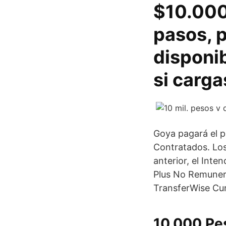
$10.000
pasos, 
disponi
si carg
Goya pagará el pl
Contratados. Los
anterior, el Inte
Plus No Remuner
TransferWise Cu
10.000 Pes