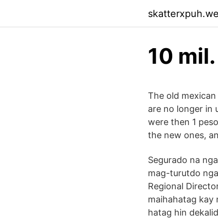
skatterxpuh.w
10 mil
The old mexican 
are no longer in
were then 1 peso.
the new ones, a
Segurado na nga 
mag-turutdo nga
Regional Directo
maihahatag kay 
hatag hin dekali