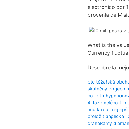
electrónico por 1
provenía de Misi
What is the value
Currency fluctuat
Descubre la mejo
btc těžařská obch
skutečný dogecoin
co je to hyperiono
4. fáze celého film
aud k rupii nejlepš
přeložit anglické l
drahokamy diamanty