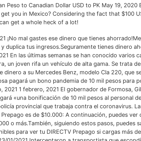
an Peso to Canadian Dollar USD to PK May 19, 2020 
 get you in Mexico? Considering the fact that $100 
an get a whole heck of a lot!
021 ¡No mal gastes ese dinero que tienes ahorrado!Mej
 y duplica tus ingresos.Seguramente tienes dinero a
021 En las últimas semanas se han conocido varios c
a, un joven rifa un vehículo de alta gama. Se trata de
le dinero a su Mercedes Benz, modelo Cla 220, que se
sa pagará un bono pandemia de 10 mil pesos para pol
o, 2021 1 febrero, 2021 El gobernador de Formosa, Gil
gará «una bonificación de 10 mil pesos al personal de
policía provincial que trabaja contra el coronavirus. 
Prepago es de $10.000: A continuación, puedes ver c
000 o más.También, siguiendo estos pasos, puedes s
onibles para ver tu DIRECTV Prepago si cargas más de
 23/01/2021 Interceptaron a transportista que escon