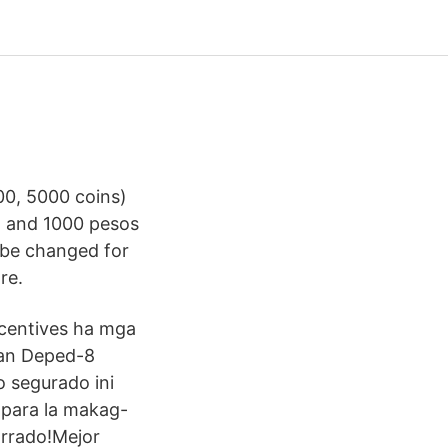
00, 5000 coins)
o, and 1000 pesos
o be changed for
re.
ncentives ha mga
kan Deped-8
o segurado ini
para la makag-
orrado!Mejor