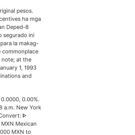
riginal pesos.
ncentives ha mga
kan Deped-8
o segurado ini
para la makag-
re commonplace
 note; at the
anuary 1, 1993
inations and
 0.0000, 0.00%.
28 a.m. New York
 Convert: ᐈ
r, MXN Mexican
 1000 MXN to