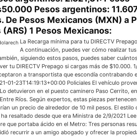
50.000 Pesos argentinos: 11.607
. De Pesos Mexicanos (MXN) a 
s (ARS) 1 Pesos Mexicanos:
La Recarga mínima para tu DIRECTV Prepago
A continuación, puedes ver cómo realizar tus
mbién, siguiendo estos pasos, puedes saber cuántos 
 ver tu DIRECTV Prepago si cargas más de $10.000. 1/
ceptaron a transportista que escondía contrabando e
021-01-23T14:19:13+00:00 Policiales El vehículo prove
 Lo detuvieron en el puesto caminero Paso Cerrito, en
e Entre Ríos. Según expertos, estas piezas pertenecen
rían un precio de alrededor de 10 mil pesos. El estil
ha resaltado desde que era Ministra de 2/9/2021 Lee
e que portaba ácido en el Metro: Tres personas resu
idió recurrir a un amigo abogado y ofrecer la propied