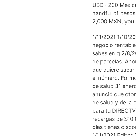
USD · 200 Mexic
handful of pesos
2,000 MXN, you c
1/11/2021 1/10/2
negocio rentable
sabes en q 2/8/2
de parcelas. Ahor
que quiere sacar
el número. Formo
de salud 31 ener
anunció que otor
de salud y de la 
para tu DIRECTV 
recargas de $10.
días tienes disp
1/11/2021 Editor