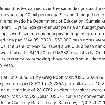
Series B notes carried over the same designs as the o
mayada tag 10 mil pesos nga Service Recognition I
n empleyado ha Department of Education. Sumala 
r Ramir Uytico nga gin-huhulat pa nira an budget,per
nag-seserbisyo man hin maupay an mga magturutdo 
idad nga pag May 05, 2020 · $50,000 peso notes we
 90s, the Bank of Mexico issued a $100,000 peso bank
 worth about US$16.50 and US$33 respectively. On J
its currency by removing three zeros from all denom
w Peso.
21 at 10:01 a.m. ET by Greg Robb MXN/USD, $0.0479,
 peso dropped 3.6% to 22.7354 per dollar as of 10:
g an all-time low of 23.0782 as circuit breakers were
Peso (MXN) to US Dollar (USD) - currency converte
Dollar Currency Rates Today: Saturday, 27/02/ 2021