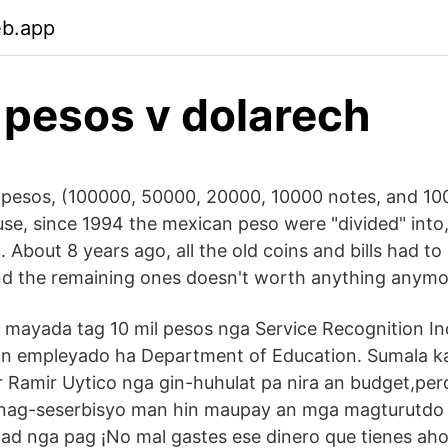
eb.app
. pesos v dolarech
pesos, (100000, 50000, 20000, 10000 notes, and 10
 use, since 1994 the mexican peso were "divided" int
 About 8 years ago, all the old coins and bills had t
nd the remaining ones doesn't worth anything anymo
mayada tag 10 mil pesos nga Service Recognition I
n empleyado ha Department of Education. Sumala 
r Ramir Uytico nga gin-huhulat pa nira an budget,per
nag-seserbisyo man hin maupay an mga magturutdo 
dad nga pag ¡No mal gastes ese dinero que tienes ah