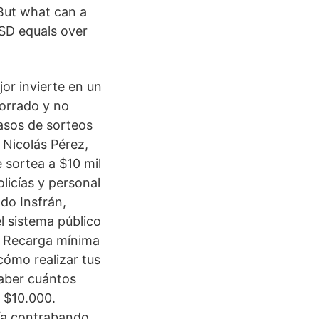
But what can a
USD equals over
or invierte en un
horrado y no
asos de sorteos
 Nicolás Pérez,
 sortea a $10 mil
icías y personal
do Insfrán,
l sistema público
La Recarga mínima
ómo realizar tus
aber cuántos
 $10.000.
día contrabando