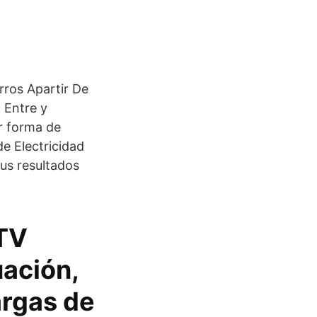
ros Apartir De
 Entre y
r forma de
e Electricidad
sus resultados
CTV
ación,
argas de