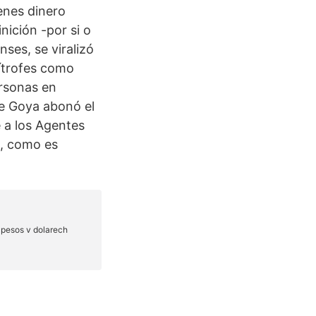
enes dinero
nición -por si o
ses, se viralizó
ítrofes como
ersonas en
de Goya abonó el
 a los Agentes
ó, como es