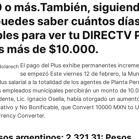
 o más.También, siguiend
puedes saber cuántos días
bles para ver tu DIRECTV
as más de $10.000.
El pago del Plus exhibe permanentes increm
se empezó Este viernes 12 de febrero, la Mun
us salarial a la totalidad de los agentes de Planta P
 empleados municipales percibirán un monto de 10.0
ndente, Lic. Ignacio Osella, había otorgado un aument
ativo y No Bonificable, que Convert 10000 MXN to U
rrency Converter.
os argentinos: 2.321,31: Pesos