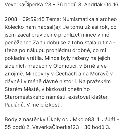
VeverkaČiperka123 - 36 bodů 3. Andrlák Od 16.
2008 - 09:59:45 Téma: Numismatika a archeo
Kolecko nám napsal(a): Je tomu už asi rok, co
jsem začal pravidelně prohlížet mince v mé
peněžence.Za tu dobu se z toho stala rutina -
třeba po nákupu prohlédnu drobné, co mi
pokladní vrátila. Mince byly raženy na jejich
sídelních hradech v Olomouci, v Brně a ve
Znojmě. Mincovny v Čechách a na Moravě v
dávné i v méně dávné historii. Na pražském
Starém Městě, v blízkosti dnešního
Staroměstského náměstí, existoval klášter
Paulánů. V mé blízkosti.
Body z nástěnky Úkoly od JMkolo83. 1. JáJá1 -
55 bodů 2. VeverkaČiperka123 - 36 bodů 3.