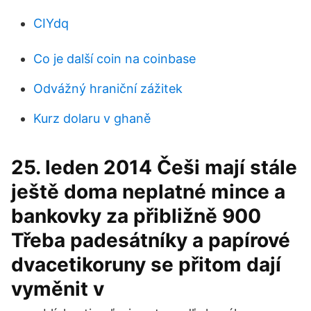
CIYdq
Co je další coin na coinbase
Odvážný hraniční zážitek
Kurz dolaru v ghaně
25. leden 2014 Češi mají stále
ještě doma neplatné mince a
bankovky za přibližně 900
Třeba padesátníky a papírové
dvacetikoruny se přitom dají
vyměnit v