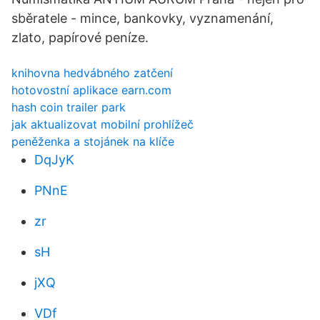
sběratele - mince, bankovky, vyznamenání,
zlato, papírové peníze.
knihovna hedvábného zatčení
hotovostní aplikace earn.com
hash coin trailer park
jak aktualizovat mobilní prohlížeč
peněženka a stojánek na klíče
DqJyK
PNnE
zr
sH
jXQ
VDf