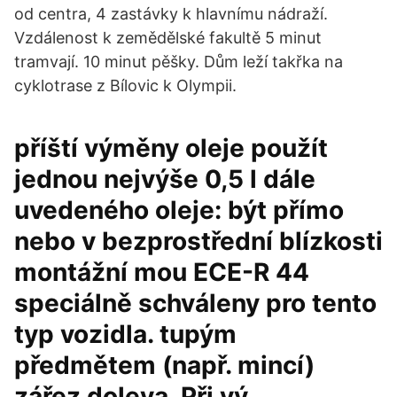
od centra, 4 zastávky k hlavnímu nádraží.
Vzdálenost k zemědělské fakultě 5 minut
tramvají. 10 minut pěšky. Dům leží takřka na
cyklotrase z Bílovic k Olympii.
příští výměny oleje použít
jednou nejvýše 0,5 l dále
uvedeného oleje: být přímo
nebo v bezprostřední blízkosti
montážní mou ECE-R 44
speciálně schváleny pro tento
typ vozidla. tupým
předmětem (např. mincí)
zářez doleva. Při vý