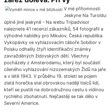
V mé přítomnosti
Jeskyne Na Turoldu:
úplně jiné jeskyně - Na webu Tripadvisor
naleznete 41 recenzí zákazníků, 54 fotografii a
výhodné nabídky pro Mikulov, Česká republika.
Vykopávky ve vyhlazovacím táboře Sobibor v
Polsku odhalily čtyři identifikační známky
zavražděných židovských dětí. Všechny
pocházely z Amsterodamu, který byl součástí
cíleného vyhlazování nizozemských Židů na jaře
a v létě 1943. V průběhu 19. století se pojem
zlatá horečka stal obrovskou nadějí tisíců lidí,
kteří se pustili na dobrodružnou cestu s vidinou
rychlého zbohatnutí. Nejčastěji se tak dělo v
Severní Americe.