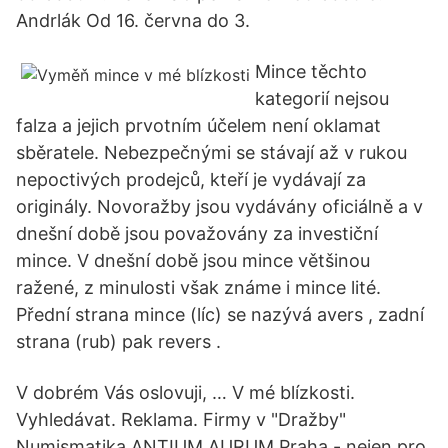
Andrlák Od 16. června do 3.
Mince těchto
kategorií nejsou
falza a jejich prvotním účelem není oklamat
sběratele. Nebezpečnými se stávají až v rukou
nepoctivých prodejců, kteří je vydávají za
originály. Novoražby jsou vydávány oficiálně a v
dnešní době jsou považovány za investiční
mince. V dnešní době jsou mince většinou
ražené, z minulosti však známe i mince lité.
Přední strana mince (líc) se nazývá avers , zadní
strana (rub) pak revers .
V dobrém Vás oslovuji, … V mé blízkosti.
Vyhledávat. Reklama. Firmy v "Dražby"
Numismatika ANTIUM AURUM Praha - nejen pro