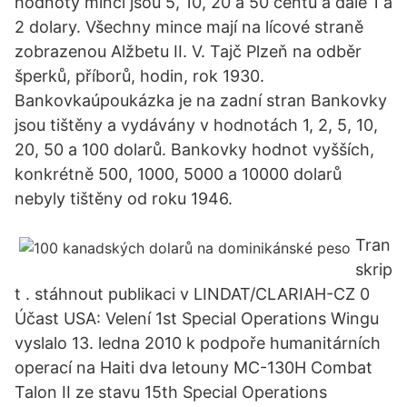
hodnoty mincí jsou 5, 10, 20 a 50 centů a dále 1 a
2 dolary. Všechny mince mají na lícové straně
zobrazenou Alžbetu II. V. Tajč Plzeň na odběr
šperků, příborů, hodin, rok 1930.
Bankovkaúpoukázka je na zadní stran Bankovky
jsou tištěny a vydávány v hodnotách 1, 2, 5, 10,
20, 50 a 100 dolarů. Bankovky hodnot vyšších,
konkrétně 500, 1000, 5000 a 10000 dolarů
nebyly tištěny od roku 1946.
Tran
skrip
t . stáhnout publikaci v LINDAT/CLARIAH-CZ 0
Účast USA: Velení 1st Special Operations Wingu
vyslalo 13. ledna 2010 k podpoře humanitárních
operací na Haiti dva letouny MC-130H Combat
Talon II ze stavu 15th Special Operations