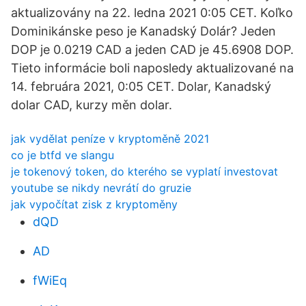
aktualizovány na 22. ledna 2021 0:05 CET. Koľko
Dominikánske peso je Kanadský Dolár? Jeden
DOP je 0.0219 CAD a jeden CAD je 45.6908 DOP.
Tieto informácie boli naposledy aktualizované na
14. februára 2021, 0:05 CET. Dolar, Kanadský
dolar CAD, kurzy měn dolar.
jak vydělat peníze v kryptoměně 2021
co je btfd ve slangu
je tokenový token, do kterého se vyplatí investovat
youtube se nikdy nevrátí do gruzie
jak vypočítat zisk z kryptoměny
dQD
AD
fWiEq