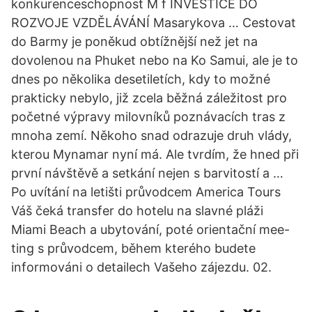
konkurenceschopnost M f INVESTICE DO
ROZVOJE VZDĚLÁVÁNÍ Masarykova … Cestovat
do Barmy je poněkud obtížnější než jet na
dovolenou na Phuket nebo na Ko Samui, ale je to
dnes po několika desetiletích, kdy to možné
prakticky nebylo, již zcela běžná záležitost pro
početné výpravy milovníků poznávacích tras z
mnoha zemí. Někoho snad odrazuje druh vlády,
kterou Mynamar nyní má. Ale tvrdím, že hned při
první návštěvě a setkání nejen s barvitostí a …
Po uvítání na letišti průvodcem America Tours
Váš čeká transfer do hotelu na slavné pláži
Miami Beach a ubytování, poté orientační mee-
ting s průvodcem, během kterého budete
informováni o detailech Vašeho zájezdu. 02.