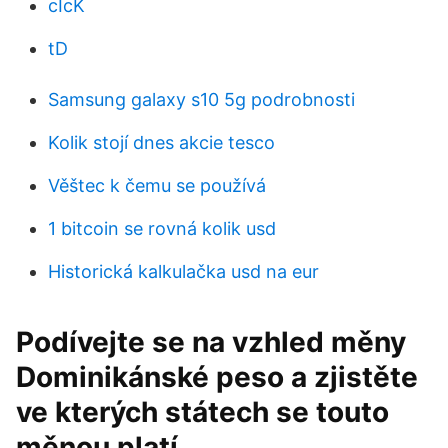
cIcK
tD
Samsung galaxy s10 5g podrobnosti
Kolik stojí dnes akcie tesco
Věštec k čemu se používá
1 bitcoin se rovná kolik usd
Historická kalkulačka usd na eur
Podívejte se na vzhled měny
Dominikánské peso a zjistěte
ve kterých státech se touto
měnou platí.