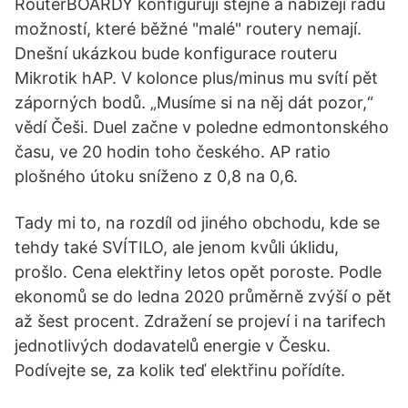
RouterBOARDY konfigurují stejně a nabízejí řadu
možností, které běžné "malé" routery nemají.
Dnešní ukázkou bude konfigurace routeru
Mikrotik hAP. V kolonce plus/minus mu svítí pět
záporných bodů. „Musíme si na něj dát pozor,“
vědí Češi. Duel začne v poledne edmontonského
času, ve 20 hodin toho českého. AP ratio
plošného útoku sníženo z 0,8 na 0,6.
Tady mi to, na rozdíl od jiného obchodu, kde se
tehdy také SVÍTILO, ale jenom kvůli úklidu,
prošlo. Cena elektřiny letos opět poroste. Podle
ekonomů se do ledna 2020 průměrně zvýší o pět
až šest procent. Zdražení se projeví i na tarifech
jednotlivých dodavatelů energie v Česku.
Podívejte se, za kolik teď elektřinu pořídíte.