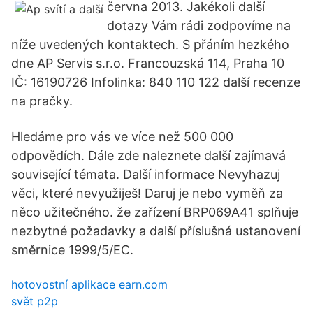
června 2013. Jakékoli další
dotazy Vám rádi zodpovíme na
níže uvedených kontaktech. S přáním hezkého
dne AP Servis s.r.o. Francouzská 114, Praha 10
IČ: 16190726 Infolinka: 840 110 122 další recenze
na pračky.
Hledáme pro vás ve více než 500 000
odpovědích. Dále zde naleznete další zajímavá
související témata. Další informace Nevyhazuj
věci, které nevyužiješ! Daruj je nebo vyměň za
něco užitečného. že zařízení BRP069A41 splňuje
nezbytné požadavky a další příslušná ustanovení
směrnice 1999/5/EC.
hotovostní aplikace earn.com
svět p2p