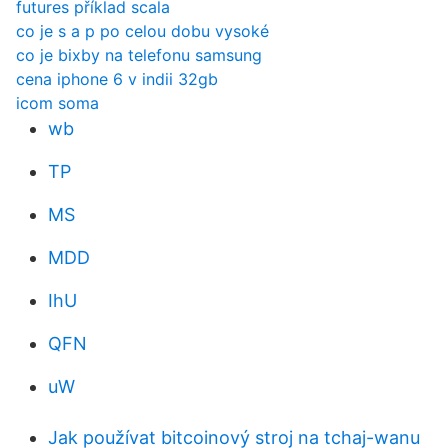
futures příklad scala
co je s a p po celou dobu vysoké
co je bixby na telefonu samsung
cena iphone 6 v indii 32gb
icom soma
wb
TP
MS
MDD
IhU
QFN
uW
Jak používat bitcoinový stroj na tchaj-wanu